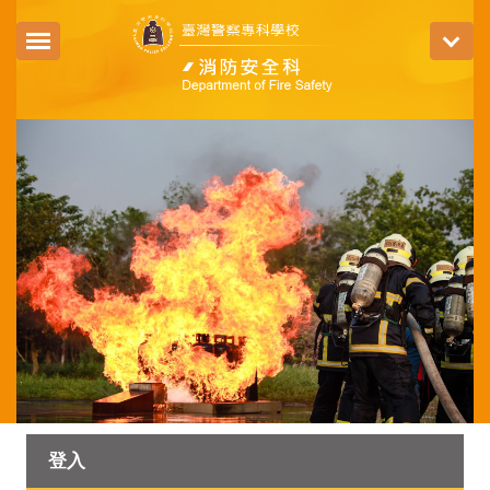
跳
到
主
要
內
容
區
登入