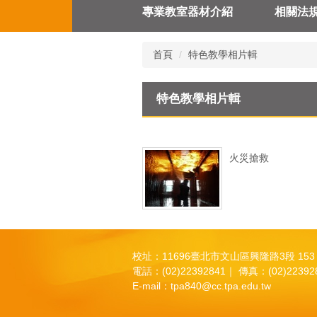
專業教室器材介紹
相關法
首頁
特色教學相片輯
特色教學相片輯
火災搶救
校址：11696臺北市文山區興隆路3段 153
電話：(02)22392841｜ 傳真：(02)22392
E-mail：
tpa840@cc.tpa.edu.tw