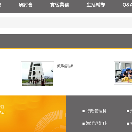
規
研討會
實習業務
生活輔導
Q&
救助訓練
 號
行政管理科
841
海洋巡防科