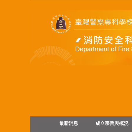
跳
到
主
要
內
容
區
最新消息
成立宗旨與概況